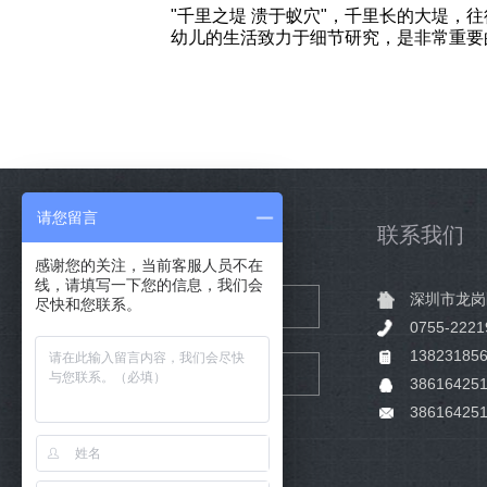
"千里之堤 溃于蚁穴"，千里长的大堤
幼儿的生活致力于细节研究，是非常重要
请您留言
合作范围
联系我们
感谢您的关注，当前客服人员不在
线，请填写一下您的信息，我们会
深圳市龙岗
尽快和您联系。
品牌咨询
空间设计
0755-2221
13823185
品牌设计
产品研发
38616425
38616425