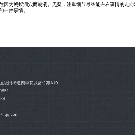
，往往因为蚂蚁洞穴而崩溃。无疑，注重细节最终能左右事情的走
的一件事情。
区坂田街道四季花城富竹苑A101
9851
684
1
1@qq.com